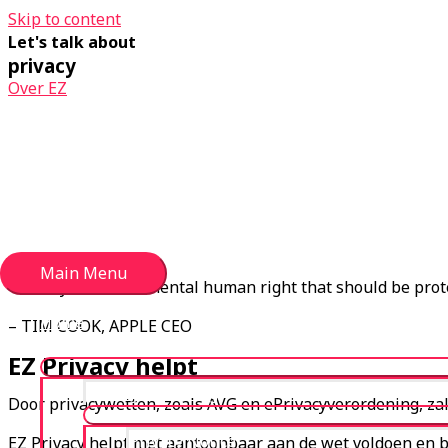
Skip to content
Let's talk about
privacy
Over EZ
EZ Privacy
Privacy compliance made easy
Main Menu
“Privacy is a fundamental human right that should be prot
Home
– TIM COOK, APPLE CEO
Over EZ
EZ Privacy helpt
Privacyverklaring
Door privacywetten, zoals AVG en ePrivacyverordening, zal
Privacy Notice
EZ Privacy helpt met aantoonbaar aan de wet voldoen en 