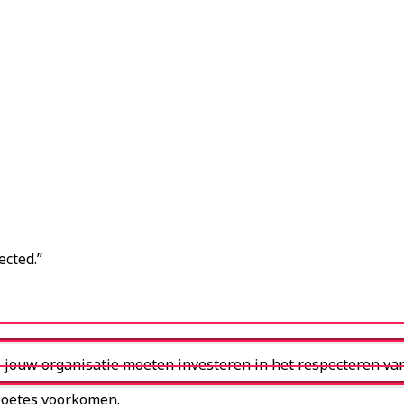
ected.”
 jouw organisatie moeten investeren in het respecteren van
boetes voorkomen.